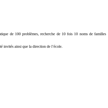
atique de 100 problèmes, recherche de 10 fois 10 noms de familles
é invités ainsi que la direction de l’école.
arme médiéval de la place de la vieille ville et de l’horloge astronomi