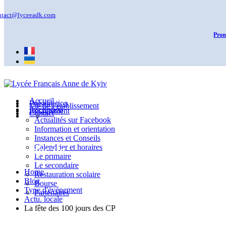
ntact@lyceeadk.com
Pron
Accueil
Présentation
Vie de l’établissement
Inscription
Recrutement
Contact
Actualités sur Facebook
Information et orientation
Instances et Conseils
Calendrier et horaires
Actu. locale
Le primaire
Le secondaire
Home
Restauration scolaire
Blog
Bourse
Type d'événement
Partenaires
Actu. locale
La fête des 100 jours des CP