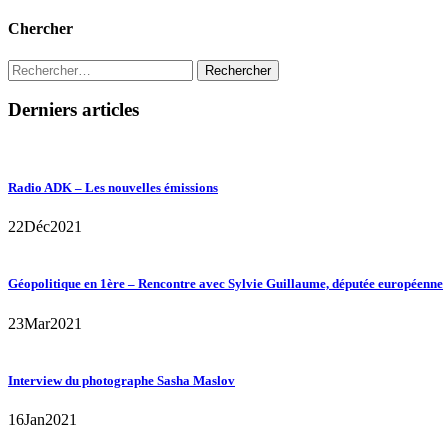
Chercher
Rechercher :
Derniers articles
Radio ADK – Les nouvelles émissions
22
Déc
2021
Géopolitique en 1ère – Rencontre avec Sylvie Guillaume, députée européenne
23
Mar
2021
Interview du photographe Sasha Maslov
16
Jan
2021