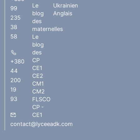
Le
Ukrainien
99
blog
Anglais
235
des
38
maternelles
58
Le
blog
des
CP
+380
CE1
44
CE2
200
CM1
19
CM2
93
FLSCO
CP -
CE1
contact@lyceeadk.com