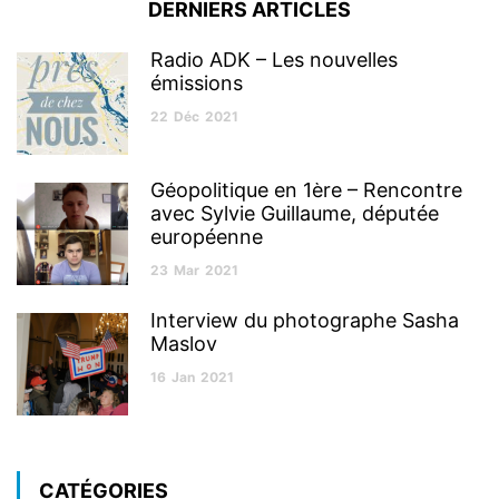
DERNIERS ARTICLES
Radio ADK – Les nouvelles
émissions
22
Déc
2021
Géopolitique en 1ère – Rencontre
avec Sylvie Guillaume, députée
européenne
23
Mar
2021
Interview du photographe Sasha
Maslov
16
Jan
2021
CATÉGORIES