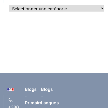
Blogs
Blogs
-
-
Primaire
Langues
+380