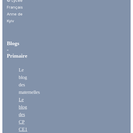
© Lycée
Français
Anne de
Kyiv
Blogs
-
Primaire
Le
blog
des
maternelles
Le
blog
des
CP
CE1