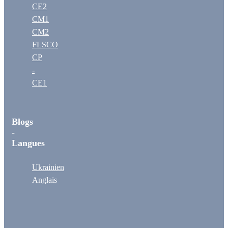
CE2
CM1
CM2
FLSCO
CP
-
CE1
Blogs
-
Langues
Ukrainien
Anglais