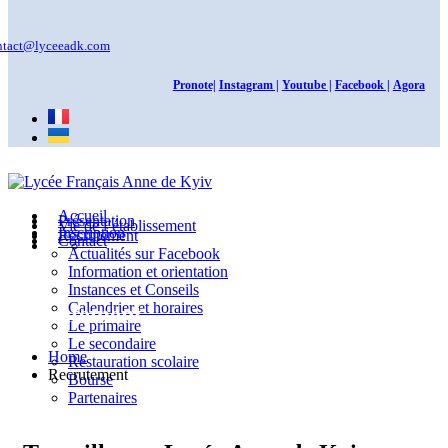
ntact@lyceeadk.com
Pronote|
Instagram |
Youtube |
Facebook |
Agora
Accueil
Présentation
Vie de l’établissement
Inscription
Recrutement
Contact
Actualités sur Facebook
Information et orientation
Instances et Conseils
Calendrier et horaires
Recrutement
Le primaire
Le secondaire
Home
Restauration scolaire
Recrutement
Bourse
Partenaires