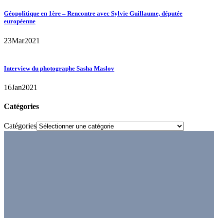
Géopolitique en 1ère – Rencontre avec Sylvie Guillaume, députée
européenne
23
Mar
2021
Interview du photographe Sasha Maslov
16
Jan
2021
Catégories
Catégories