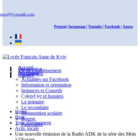
ntact@lyceeadk.com
Pronote|
Instagram |
Youtube |
Facebook |
Agora
Accueil
Présentation
Vie de l’établissement
Inscription
Recrutement
Contact
Actualités sur Facebook
Information et orientation
Instances et Conseils
Calendrier et horaires
Actu. locale
Le primaire
Le secondaire
Home
Restauration scolaire
Blog
Bourse
Type d'événement
Partenaires
Actu. locale
Une nouvelle émission de la Radio ADK de la série des Mots
à l’Envers