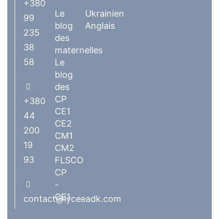
+380
Le
Ukrainien
99
blog
Anglais
235
des
38
maternelles
58
Le
blog
des
CP
+380
CE1
44
CE2
200
CM1
19
CM2
93
FLSCO
CP
-
CE1
contact@lyceeadk.com