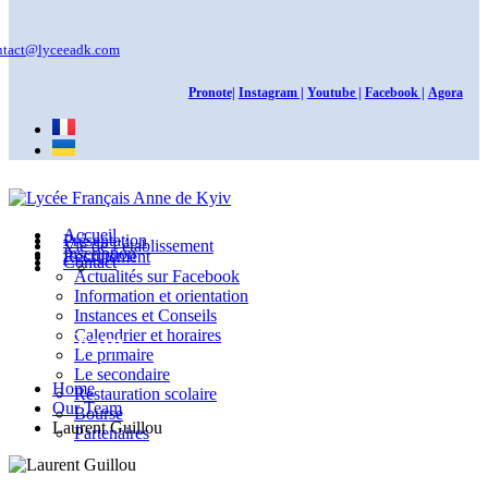
ntact@lyceeadk.com
Pronote|
Instagram |
Youtube |
Facebook |
Agora
Accueil
Présentation
Vie de l’établissement
Inscription
Recrutement
Contact
Actualités sur Facebook
Information et orientation
Instances et Conseils
Calendrier et horaires
Our Team
Le primaire
Le secondaire
Home
Restauration scolaire
Our Team
Bourse
Laurent Guillou
Partenaires