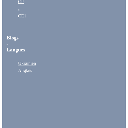
CP
-
CE1
Blogs
-
Langues
Ukrainien
Anglais