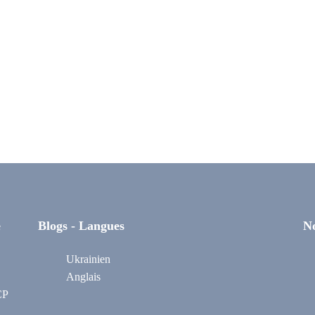
e
Blogs - Langues
No
Ukrainien
Anglais
CP