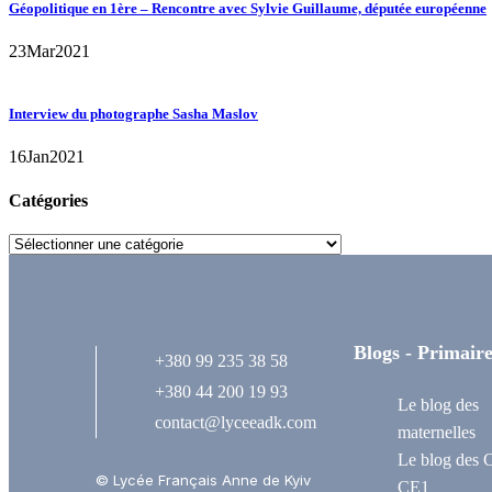
Géopolitique en 1ère – Rencontre avec Sylvie Guillaume, députée européenne
23
Mar
2021
Interview du photographe Sasha Maslov
16
Jan
2021
Catégories
Blogs - Primair
+380 99 235 38 58
+380 44 200 19 93
Le blog des
contact@lyceeadk.com
maternelles
Le blog des 
© Lycée Français Anne de Kyiv
CE1