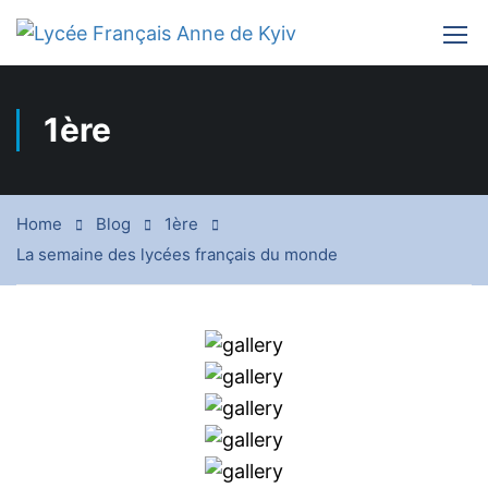
1ère
Home
Blog
1ère
La semaine des lycées français du monde