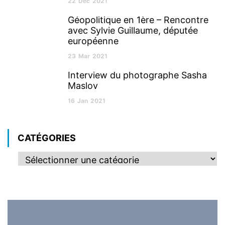
22
Déc
2021
Géopolitique en 1ère – Rencontre
avec Sylvie Guillaume, députée
européenne
23
Mar
2021
Interview du photographe Sasha
Maslov
16
Jan
2021
CATÉGORIES