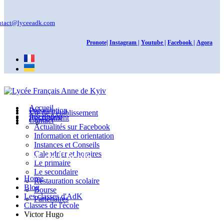
ntact@lyceeadk.com
Pronote|
Instagram |
Youtube |
Facebook |
Agora
Accueil
Présentation
Vie de l’établissement
Inscription
Recrutement
Contact
Actualités sur Facebook
Information et orientation
Instances et Conseils
Calendrier et horaires
Classes de l'école
Le primaire
Le secondaire
Home
Restauration scolaire
Blog
Bourse
Les classes d'AdK
Partenaires
Classes de l'école
Victor Hugo