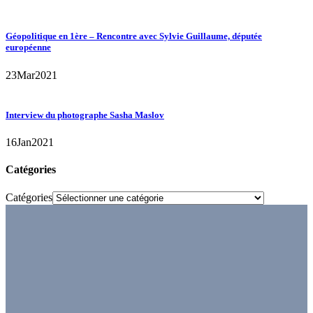
Géopolitique en 1ère – Rencontre avec Sylvie Guillaume, députée
européenne
23
Mar
2021
Interview du photographe Sasha Maslov
16
Jan
2021
Catégories
Catégories