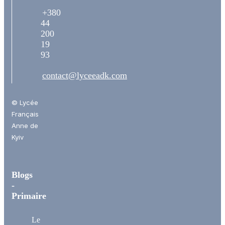
+380
44
200
19
93
contact@lyceeadk.com
© Lycée
Français
Anne de
Kyiv
Blogs
-
Primaire
Le