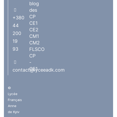
blog
des
CP
+380
CE1
44
CE2
200
CM1
19
CM2
93
FLSCO
CP
-
CE1
contact@lyceeadk.com
©
Lycée
Français
Anne
de Kyiv