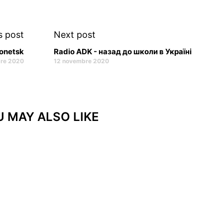
s post
Next post
donetsk
Radio ADK - назад до школи в Україні
re 2020
12 novembre 2020
 MAY ALSO LIKE