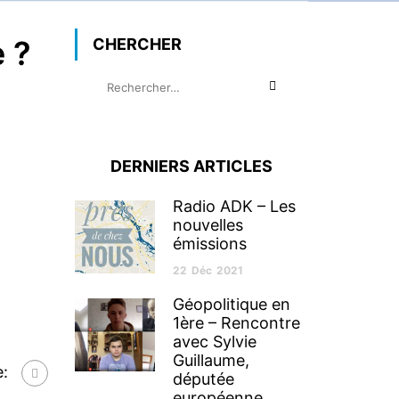
e ?
CHERCHER
DERNIERS ARTICLES
Radio ADK – Les
nouvelles
émissions
22
Déc
2021
Géopolitique en
1ère – Rencontre
avec Sylvie
Guillaume,
:
députée
européenne