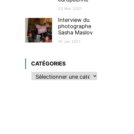
23
Mar
2021
Interview du
photographe
Sasha Maslov
16
Jan
2021
CATÉGORIES