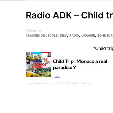
Radio ADK – Child tr
Categories
,
,
,
,
CLASSES DE L'ÉCOLE
KIEV
RADIO
UKRAINE
ZONE EUR
“Child tr
Lycée Français Anne de Kiev (2)
·
Radio ADK : Child trip