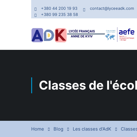
+380 44 200 19 93
contact@lyceeadk.com
+380 99 235 38 58
Classes de l'éco
Home
Blog
Les classes d'AdK
Classes