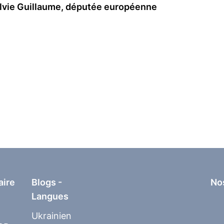
ylvie Guillaume, députée européenne
aire
Blogs -
No
Langues
Ukrainien