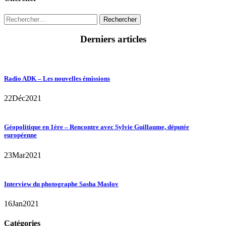
Rechercher :
Derniers articles
Radio ADK – Les nouvelles émissions
22
Déc
2021
Géopolitique en 1ère – Rencontre avec Sylvie Guillaume, députée
européenne
23
Mar
2021
Interview du photographe Sasha Maslov
16
Jan
2021
Catégories