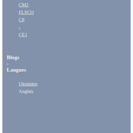
CM2
FLSCO
CP
-
CE1
Blogs
-
Langues
Ukrainien
Anglais