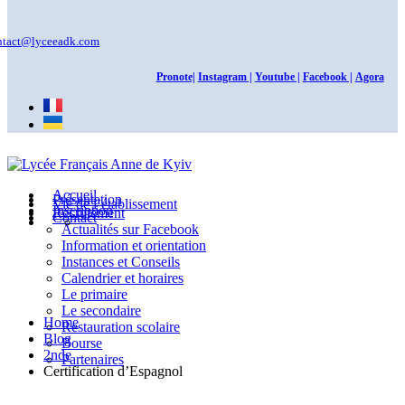
ntact@lyceeadk.com
Pronote|
Instagram |
Youtube |
Facebook |
Agora
Accueil
Présentation
Vie de l’établissement
Inscription
Recrutement
Contact
Actualités sur Facebook
Information et orientation
Instances et Conseils
Calendrier et horaires
2nde
Le primaire
Le secondaire
Home
Restauration scolaire
Blog
Bourse
2nde
Partenaires
Certification d’Espagnol