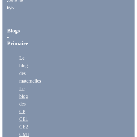
Anne de
Kyiv
Blogs
-
Primaire
Le
blog
des
maternelles
Le
blog
des
CP
CE1
CE2
CM1