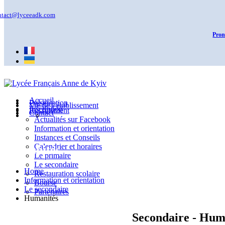
ntact@lyceeadk.com
Pron
Accueil
Présentation
Vie de l’établissement
Inscription
Recrutement
Contact
Actualités sur Facebook
Information et orientation
Instances et Conseils
Calendrier et horaires
Humanités
Le primaire
Le secondaire
Home
Restauration scolaire
Information et orientation
Bourse
Le secondaire
Partenaires
Humanités
Secondaire - Hum