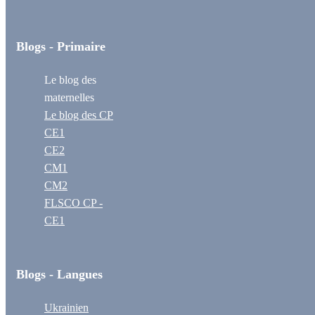
Blogs - Primaire
Le blog des
maternelles
Le blog des CP
CE1
CE2
CM1
CM2
FLSCO CP -
CE1
Blogs - Langues
Ukrainien