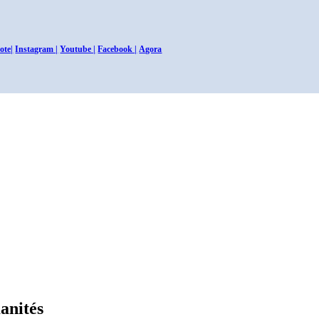
ote|
Instagram |
Youtube |
Facebook |
Agora
anités